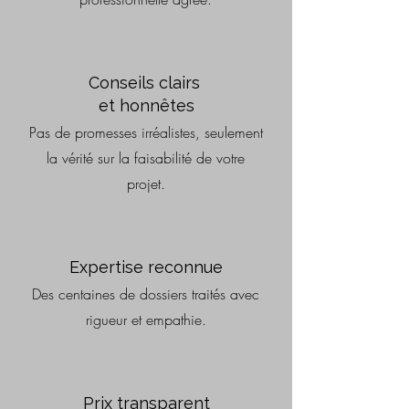
Conseils clairs
et honnêtes
Pas de promesses irréalistes, seulement
la vérité sur la faisabilité de votre
projet.
Expertise reconnue
Des centaines de dossiers traités avec
rigueur et empathie.
Prix transparent