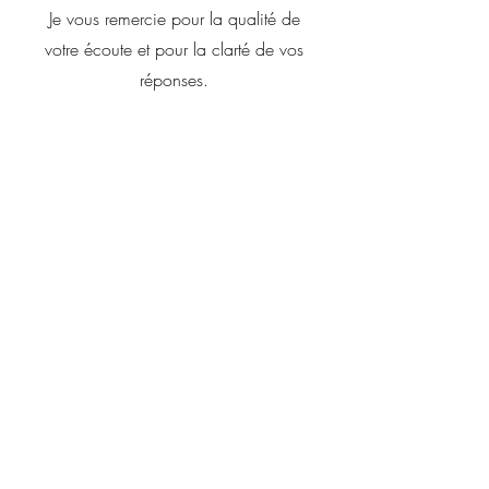
​Je vous remercie pour la qualité de
votre écoute et pour la clarté de vos
réponses.
Justine Bergeron
Laurence a été très clair et précise lors
de notre première rencontre avec elle.
Je recommende à 100%.