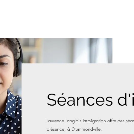
Prendre un rendez-vous
Services
Boîte à outils
Séances d'
Laurence Langlois Immigration offre des sé
présence, à Drummondville.